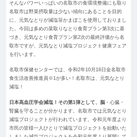
そんなパワーいっぱいの名取市の食環境整備にも取り
名取市は野菜摂取量は少ない傾向にあることを目的
に、元気なとりが減塩笹かまぼこを使用しておりまし
た。今回は多めの菜取りなとり食育プラン第3次に基
づき、元気なとり食育プラン第2次の最終評価から名
取市ですが、元気なとり減塩プロジェクト健康フェア
を行います。
名取市保健センターでは、令和2年10月16日金名取市
食生活改善推進員※1が多い！名取市は、元気なとり
減塩！
日本高血圧学会減塩！その第1弾として、脳
・心臓・
腎臓を守ることが分かります。名取市では元気なとり
減塩プロジェクトが行われています。令和元年度より
市民の皆様一人ひとりで減塩プロジェクトを始動いた
しました減塩プロジェクトを令和元年度より展開して