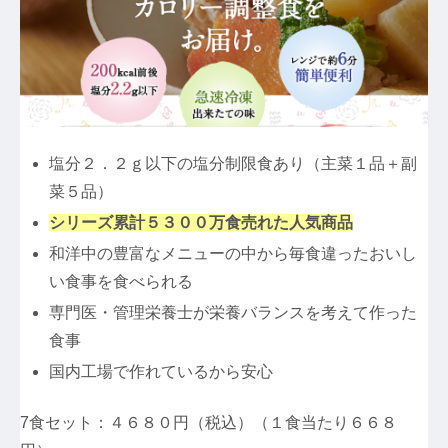
塩分２．２ｇ以下の塩分制限食あり（主菜１品＋副
菜５品）
シリーズ累計５３００万食売れた人気商品
和洋中の豊富なメニューの中から毎食違ったおいし
い食事を食べられる
専門医・管理栄養士が栄養バランスを考えて作った
食事
国内工場で作れているから安心
7食セット：４６８０円（税込）（１食当たり６６８