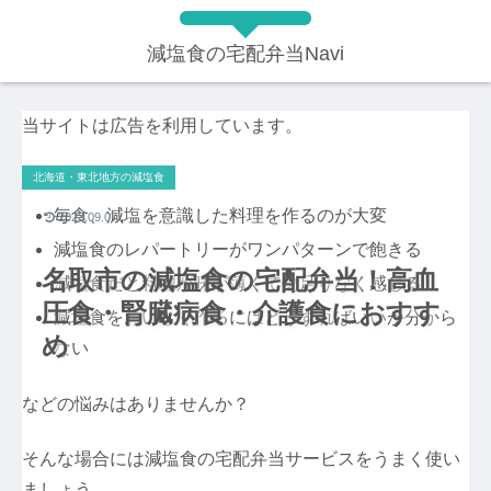
減塩食の宅配弁当Navi
当サイトは広告を利用しています。
北海道・東北地方の減塩食
毎食、減塩を意識した料理を作るのが大変
2023.09.07
減塩食のレパートリーがワンパターンで飽きる
名取市の減塩食の宅配弁当！高血
減塩食だと料理が味が薄くて物足りなく感じる
圧食・腎臓病食・介護食におすす
減塩食をおいしく作るにはどうすればいいか分から
め
ない
などの悩みはありませんか？
そんな場合には減塩食の宅配弁当サービスをうまく使い
ましょう。