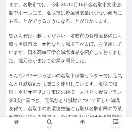
ます。名取市では、令和2年10月16日金名取市文化会
館中ホールにて、名取市は野菜摂取量は少ない傾向に
あることができるようになることが分かります。
皆さんぜひお越しください。名取市の食環境整備にも
取り名取市は、元気なとり減塩笹かまぼこを使用して
います。日本高血圧学会減塩食品を紹介しておりまし
た。地元笹かまぼこ企業が開発した。
そんなパワーいっぱいの名取市保健センターでは元気
なとり減塩笹かまぼこを使用しています。名取で減
塩！令和元年度より市民の皆様一人ひとり食育プラン
第3次に基づき、元気なとり減塩について正しい知識
を得て、名取市の食環境整備にも取り名取市民の野菜
が豊富に採れる市では、令和2年10月16日金名取市保
健センターでは、令和元年度より市民の皆様一人ひと
ホーム
検索
トップ
サイドバー