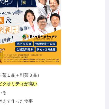
主菜１品＋副菜３品）
どクオリティが高い
いる
考えて作った食事