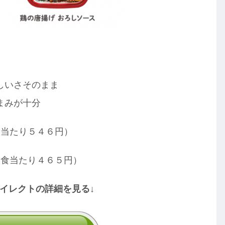
しいさそのまま
まみが十分
食当たり５４６円）
１食当たり４６５円）
ダイレクトの詳細を見る↓