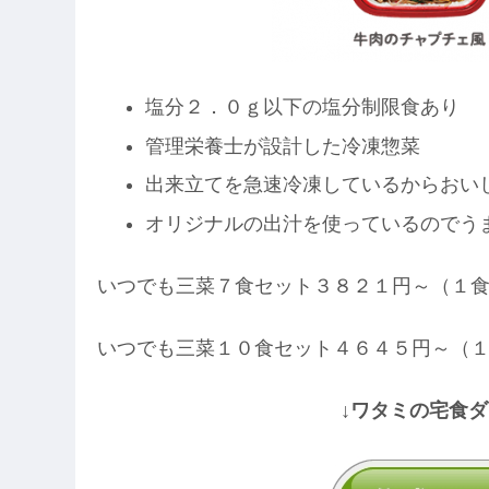
塩分２．０ｇ以下の塩分制限食あり
管理栄養士が設計した冷凍惣菜
出来立てを急速冷凍しているからおい
オリジナルの出汁を使っているのでう
いつでも三菜７食セット３８２１円～（１
いつでも三菜１０食セット４６４５円～（
↓ワタミの宅食