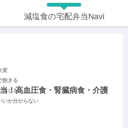
減塩食の宅配弁当Navi
大変
で飽きる
当！高血圧食・腎臓病食・介護
く感じる
いいか分からない