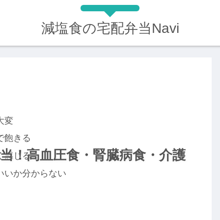
減塩食の宅配弁当Navi
大変
で飽きる
当！高血圧食・腎臓病食・介護
く感じる
いいか分からない