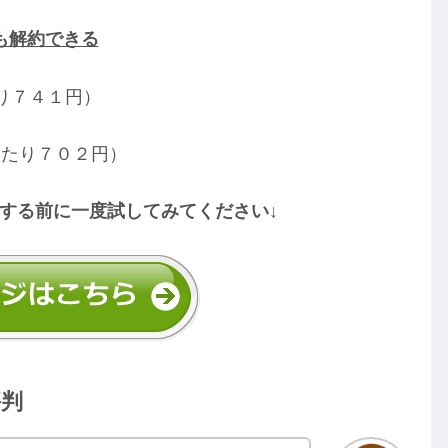
も解約できる
り７４１円）
当たり７０２円）
する前に一度試してみてください↓
評判