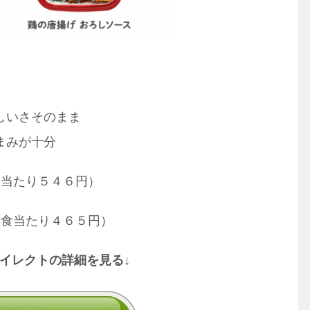
しいさそのまま
まみが十分
食当たり５４６円）
１食当たり４６５円）
ダイレクトの詳細を見る↓