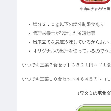
塩分２．０ｇ以下の塩分制限食あり
管理栄養士が設計した冷凍惣菜
出来立てを急速冷凍しているからおい
オリジナルの出汁を使っているのでう
いつでも三菜７食セット３８２１円～（１
いつでも三菜１０食セット４６４５円～（
↓ワタミの宅食