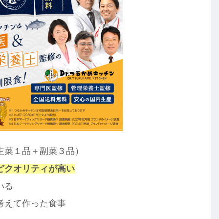
主菜１品＋副菜３品）
どクオリティが高い
いる
考えて作った食事