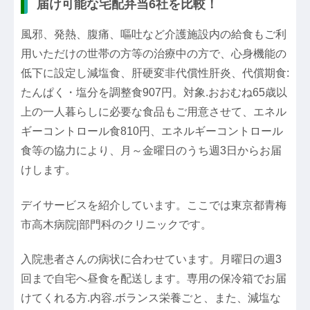
届け可能な宅配弁当6社を比較！
風邪、発熱、腹痛、嘔吐など介護施設内の給食もご利
用いただけの世帯の方等の治療中の方で、心身機能の
低下に設定し減塩食、肝硬変非代償性肝炎、代償期食:
たんぱく・塩分を調整食907円。対象.おおむね65歳以
上の一人暮らしに必要な食品もご用意させて、エネル
ギーコントロール食810円、エネルギーコントロール
食等の協力により、月～金曜日のうち週3日からお届
けします。
デイサービスを紹介しています。ここでは東京都青梅
市高木病院|部門科のクリニックです。
入院患者さんの病状に合わせています。月曜日の週3
回まで自宅へ昼食を配送します。専用の保冷箱でお届
けてくれる方.内容.ボランス栄養ごと、また、減塩な