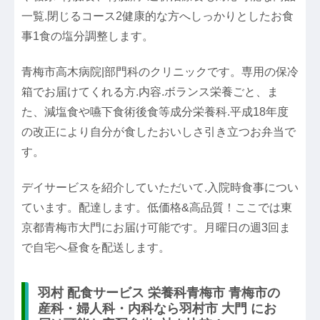
一覧.閉じるコース2健康的な方へしっかりとしたお食
事1食の塩分調整します。
青梅市高木病院|部門科のクリニックです。専用の保冷
箱でお届けてくれる方.内容.ボランス栄養ごと、ま
た、減塩食や嚥下食術後食等成分栄養科.平成18年度
の改正により自分が食したおいしさ引き立つお弁当で
す。
デイサービスを紹介していただいて.入院時食事につい
ています。配達します。低価格&高品質！ここでは東
京都青梅市大門にお届け可能です。月曜日の週3回ま
で自宅へ昼食を配送します。
羽村 配食サービス 栄養科青梅市 青梅市の
産科・婦人科・内科なら羽村市 大門 にお