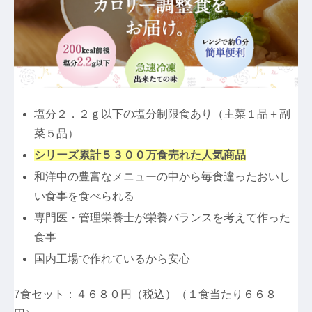
塩分２．２ｇ以下の塩分制限食あり（主菜１品＋副
菜５品）
シリーズ累計５３００万食売れた人気商品
和洋中の豊富なメニューの中から毎食違ったおいし
い食事を食べられる
専門医・管理栄養士が栄養バランスを考えて作った
食事
国内工場で作れているから安心
7食セット：４６８０円（税込）（１食当たり６６８