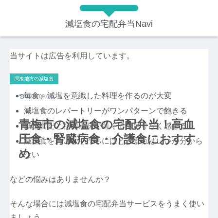
減塩食の宅配弁当Navi
当サイトは広告を利用しています。
関東地方の減塩食
毎食、減塩を意識した料理を作るのが大変
2023.09.09
減塩食のレパートリーがワンパターンで飽きる
青梅市の減塩食の宅配弁当！高血
減塩食だと料理が味が薄くて物足りなく感じる
圧食・腎臓病食・介護食におすす
減塩食をおいしく作るにはどうすればいいか分から
め
ない
などの悩みはありませんか？
そんな場合には減塩食の宅配弁当サービスをうまく使い
ましょう。