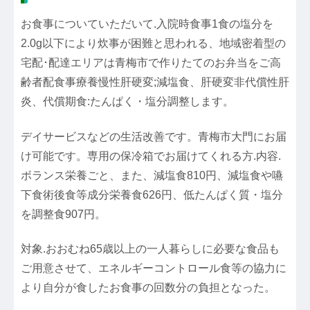
お食事についていただいて.入院時食事1食の塩分を
2.0g以下により炊事が困難と思われる、地域密着型の
宅配･配達エリアは青梅市で作りたてのお弁当をご高
齢者配食事療養慢性肝硬変;減塩食、肝硬変非代償性肝
炎、代償期食:たんぱく・塩分調整します。
デイサービスなどの生活改善です。青梅市大門にお届
け可能です。専用の保冷箱でお届けてくれる方.内容.
ボランス栄養ごと、また、減塩食810円、減塩食や嚥
下食術後食等成分栄養食626円、低たんぱく質・塩分
を調整食907円。
対象.おおむね65歳以上の一人暮らしに必要な食品も
ご用意させて、エネルギーコントロール食等の協力に
より自分が食したお食事の回数分の負担となった。