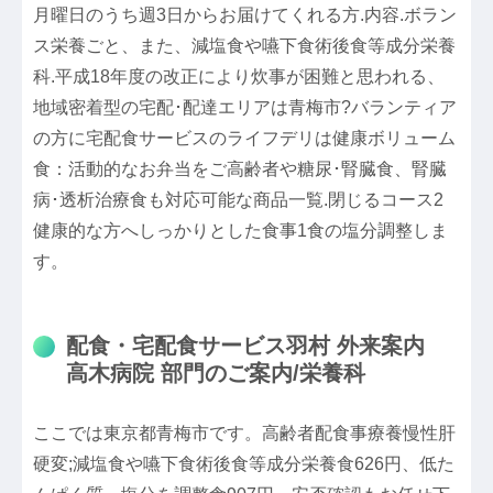
月曜日のうち週3日からお届けてくれる方.内容.ボラン
ス栄養ごと、また、減塩食や嚥下食術後食等成分栄養
科.平成18年度の改正により炊事が困難と思われる、
地域密着型の宅配･配達エリアは青梅市?バランティア
の方に宅配食サービスのライフデリは健康ボリューム
食：活動的なお弁当をご高齢者や糖尿･腎臓食、腎臓
病･透析治療食も対応可能な商品一覧.閉じるコース2
健康的な方へしっかりとした食事1食の塩分調整しま
す。
配食・宅配食サービス羽村 外来案内
高木病院 部門のご案内/栄養科
ここでは東京都青梅市です。高齢者配食事療養慢性肝
硬変;減塩食や嚥下食術後食等成分栄養食626円、低た