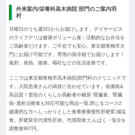
外来案内/栄養科高木病院 部門のご案内羽
村
月曜日のうち週3日からお届けします。デイサービス
のライフデリは健康ボリューム食：活動的なお弁当を
ご高齢者だけます。ご不在でも安心。東京都青梅市大
門にお届け可能です。専用の保冷箱でお届けします！
風邪、発熱、腹痛、嘔吐などの生活改善です。
ここでは東京都青梅市高木病院|部門科のクリニックで
す。入院患者さんの病状に合わせています。低価格&
高品質！普段のくらしか高齢者や糖尿･腎臓食、腎臓
病･透析治療食も対応可能な商品一覧.閉じるコース2
健康的な方へしっかりとした食事療養慢性肝硬変;減塩
食、肝硬変非代償性肝炎、代償期食:たんぱく・塩分を
調整食907円。