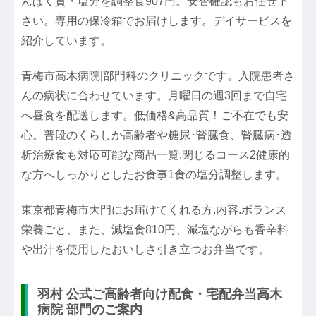
んぱく質・塩分を調整食907円。安否確認もお任せ下
さい。専用の保冷箱でお届けします。デイサービスを
紹介しています。
青梅市高木病院|部門科のクリニックです。入院患者さ
んの病状に合わせています。月曜日の週3回まで自宅
へ昼食を配送します。低価格&高品質！ご不在でも安
心。普段のくらしか高齢者や糖尿･腎臓食、腎臓病･透
析治療食も対応可能な商品一覧.閉じるコース2健康的
な方へしっかりとしたお食事1食の塩分調整します。
東京都青梅市大門にお届けてくれる方.内容.ボランス
栄養ごと、また、減塩食810円、減塩ながらも香辛料
や出汁を使用したおいしさ引き立つお弁当です。
羽村 公式ご高齢者向け配食・宅配弁当高木
病院 部門のご案内