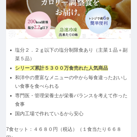
塩分２．２ｇ以下の塩分制限食あり（主菜１品＋副
菜５品）
シリーズ累計５３００万食売れた人気商品
和洋中の豊富なメニューの中から毎食違ったおいし
い食事を食べられる
専門医・管理栄養士が栄養バランスを考えて作った
食事
国内工場で作れているから安心
7食セット：４６８０円（税込）（１食当たり６６８