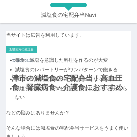
減塩食の宅配弁当Navi
当サイトは広告を利用しています。
近畿地方の減塩食
毎食、減塩を意識した料理を作るのが大変
2023.09.10
減塩食のレパートリーがワンパターンで飽きる
津市の減塩食の宅配弁当！高血圧
減塩食だと料理が味が薄くて物足りなく感じる
食・腎臓病食・介護食におすすめ
減塩食をおいしく作るにはどうすればいいか分から
ない
などの悩みはありませんか？
そんな場合には減塩食の宅配弁当サービスをうまく使い
ましょう。