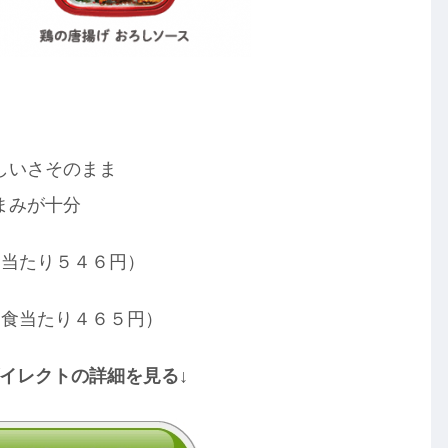
しいさそのまま
まみが十分
食当たり５４６円）
１食当たり４６５円）
ダイレクトの詳細を見る↓