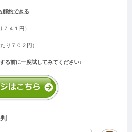
も解約できる
り７４１円）
当たり７０２円）
する前に一度試してみてください↓
評判