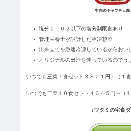
塩分２．０ｇ以下の塩分制限食あり
管理栄養士が設計した冷凍惣菜
出来立てを急速冷凍しているからおい
オリジナルの出汁を使っているのでう
いつでも三菜７食セット３８２１円～（１
いつでも三菜１０食セット４６４５円～（
↓ワタミの宅食