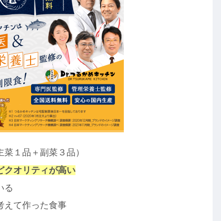
主菜１品＋副菜３品）
どクオリティが高い
いる
考えて作った食事