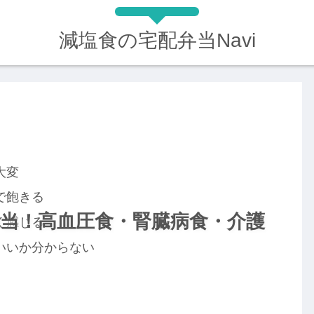
減塩食の宅配弁当Navi
大変
で飽きる
当！高血圧食・腎臓病食・介護
く感じる
いいか分からない