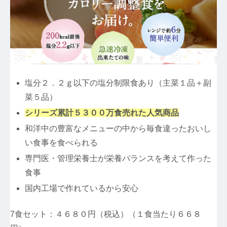
塩分２．２ｇ以下の塩分制限食あり（主菜１品＋副
菜５品）
シリーズ累計５３００万食売れた人気商品
和洋中の豊富なメニューの中から毎食違ったおいし
い食事を食べられる
専門医・管理栄養士が栄養バランスを考えて作った
食事
国内工場で作れているから安心
7食セット：４６８０円（税込）（１食当たり６６８