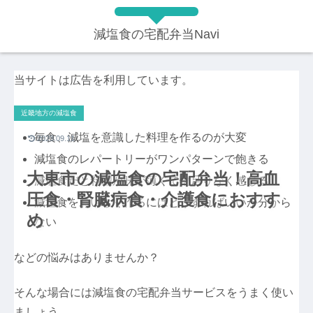
減塩食の宅配弁当Navi
当サイトは広告を利用しています。
近畿地方の減塩食
毎食、減塩を意識した料理を作るのが大変
2023.09.11
減塩食のレパートリーがワンパターンで飽きる
大東市の減塩食の宅配弁当！高血
減塩食だと料理が味が薄くて物足りなく感じる
圧食・腎臓病食・介護食におすす
減塩食をおいしく作るにはどうすればいいか分から
め
ない
などの悩みはありませんか？
そんな場合には減塩食の宅配弁当サービスをうまく使い
ましょう。