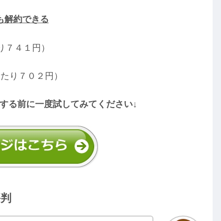
も解約できる
り７４１円）
当たり７０２円）
する前に一度試してみてください↓
評判