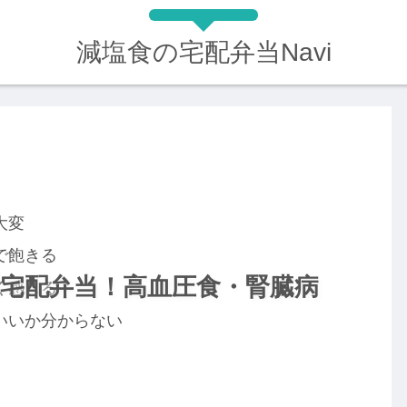
減塩食の宅配弁当Navi
大変
で飽きる
宅配弁当！高血圧食・腎臓病
く感じる
いいか分からない