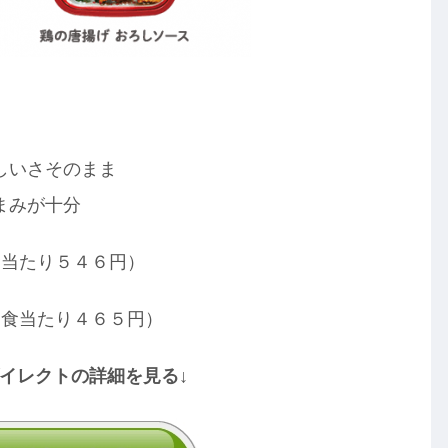
しいさそのまま
まみが十分
食当たり５４６円）
１食当たり４６５円）
ダイレクトの詳細を見る↓