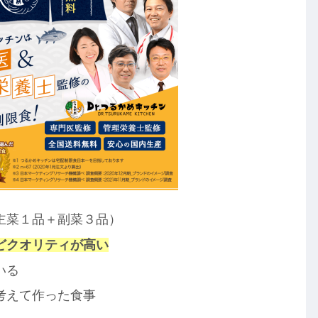
主菜１品＋副菜３品）
どクオリティが高い
いる
考えて作った食事