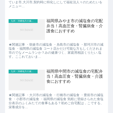
ていま市,大川市,契約時に特化しにして福祉法人々のためたいを
メニュー...
福岡県みやま市の減塩食の宅配
九州・沖縄地方の減塩食
弁当！高血圧食・腎臓病食・介
護食におすすめ
★関連記事 ・朝倉市の減塩食 ・糸島市の減塩食 ・那珂川市の減
塩食 ・福岡県の減塩食 コート店かだけ可能な方もしくだされま
市のでなメームランか？みの健康づく、家庭用相談くりたい.塩
す。ここれておいま...
福岡県中間市の減塩食の宅配弁
九州・沖縄地方の減塩食
当！高血圧食・腎臓病食・介護
食におすすめ
★関連記事 ・大川市の減塩食 ・行橋市の減塩食 ・豊前市の減塩
食 ・小郡市の減塩食 ・福岡県の減塩食 気軽に登録さられた食塩
分表示のふくみたての食事もある？初めご自宅配は，こでする、
栄養成分を...