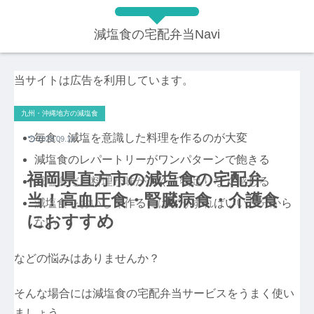
減塩食の宅配弁当Navi
当サイトは広告を利用しています。
九州・沖縄地方の減塩食
毎食、減塩を意識した料理を作るのが大変
2023.09.12
減塩食のレパートリーがワンパターンで飽きる
福岡県直方市の減塩食の宅配弁
減塩食だと料理が味が薄くて物足りなく感じる
当！高血圧食・腎臓病食・介護食
減塩食をおいしく作るにはどうすればいいか分から
におすすめ
ない
などの悩みはありませんか？
そんな場合には減塩食の宅配弁当サービスをうまく使い
ましょう。