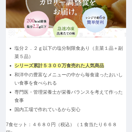
塩分２．２ｇ以下の塩分制限食あり（主菜１品＋副
菜５品）
シリーズ累計５３００万食売れた人気商品
和洋中の豊富なメニューの中から毎食違ったおいし
い食事を食べられる
専門医・管理栄養士が栄養バランスを考えて作った
食事
国内工場で作れているから安心
7食セット：４６８０円（税込）（１食当たり６６８