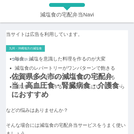
減塩食の宅配弁当Navi
当サイトは広告を利用しています。
九州・沖縄地方の減塩食
毎食、減塩を意識した料理を作るのが大変
2023.09.13
減塩食のレパートリーがワンパターンで飽きる
佐賀県多久市の減塩食の宅配弁
減塩食だと料理が味が薄くて物足りなく感じる
当！高血圧食・腎臓病食・介護食
減塩食をおいしく作るにはどうすればいいか分から
におすすめ
ない
などの悩みはありませんか？
そんな場合には減塩食の宅配弁当サービスをうまく使い
ましょう。