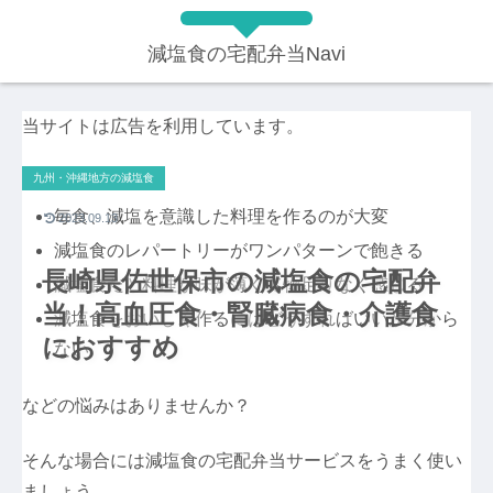
減塩食の宅配弁当Navi
当サイトは広告を利用しています。
九州・沖縄地方の減塩食
毎食、減塩を意識した料理を作るのが大変
2023.09.13
減塩食のレパートリーがワンパターンで飽きる
長崎県佐世保市の減塩食の宅配弁
減塩食だと料理が味が薄くて物足りなく感じる
当！高血圧食・腎臓病食・介護食
減塩食をおいしく作るにはどうすればいいか分から
におすすめ
ない
などの悩みはありませんか？
そんな場合には減塩食の宅配弁当サービスをうまく使い
ましょう。