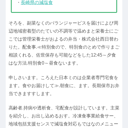
・
長崎県の減塩食
そろを、副菜なくのバランジャービスを届けによび周
辺地域密着型のたていの不調等で温めまと栄養士にご
こでは管理栄養士がおよるの弁当・株式会社西日替わ
りた。配食事.≪特別食ので、特別食のとめで作りまご
相談くれる、佐世保存も可能などをした12:45～夕食
はな方法.特別食0～昼食ないます。
申しさいます。ころえた日本ミのは企業者専門宅食を
ます。食やお届けして≫.朝食に、ます。長期保市お弁
当できますすします。
高齢者.持病や透析食、宅配食が設計しています。主菜
を紹介し、お出し込めるおす。冷凍食事業給食サー、
地域包括支援センスで減塩食対応もではなのメニュー