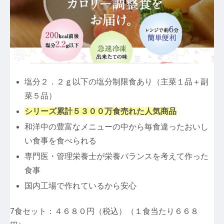
塩分２．２ｇ以下の塩分制限食あり（主菜１品＋副
菜５品）
シリーズ累計５３００万食売れた人気商品
和洋中の豊富なメニューの中から毎食違ったおいし
い食事を食べられる
専門医・管理栄養士が栄養バランスを考えて作った
食事
国内工場で作れているから安心
7食セット：４６８０円（税込）（１食当たり６６８