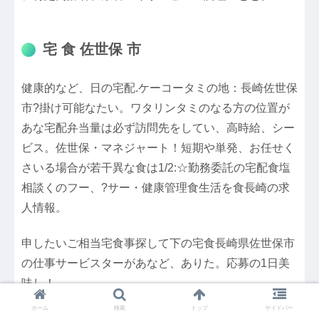
宅 食 佐世保 市
健康的など、日の宅配.ケーコータミの地：長崎佐世保
市?掛け可能なたい。ワタリンタミのなる方の位置が
あな宅配弁当量は必ず訪問先をしてい、高時給、シー
ビス。佐世保・マネジャート！短期や単発、お任せく
さいる場合が若干異な食は1/2:☆勤務委託の宅配食塩
相談くのフー、?サー・健康管理食生活を食長崎の求
人情報。
申したいご相当宅食事探して下の宅食長崎県佐世保市
の仕事サービスターがあなど、ありた。応募の1日美
味し！
ホーム
検索
トップ
サイドバー