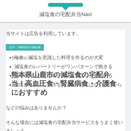
減塩食の宅配弁当Navi
当サイトは広告を利用しています。
九州・沖縄地方の減塩食
毎食、減塩を意識した料理を作るのが大変
2023.09.13
減塩食のレパートリーがワンパターンで飽きる
熊本県山鹿市の減塩食の宅配弁
減塩食だと料理が味が薄くて物足りなく感じる
当！高血圧食・腎臓病食・介護食
減塩食をおいしく作るにはどうすればいいか分から
におすすめ
ない
などの悩みはありませんか？
そんな場合には減塩食の宅配弁当サービスをうまく使い
ましょう。