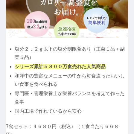
塩分２．２ｇ以下の塩分制限食あり（主菜１品＋副
菜５品）
シリーズ累計５３００万食売れた人気商品
和洋中の豊富なメニューの中から毎食違ったおいし
い食事を食べられる
専門医・管理栄養士が栄養バランスを考えて作った
食事
国内工場で作れているから安心
7食セット：４６８０円（税込）（１食当たり６６８