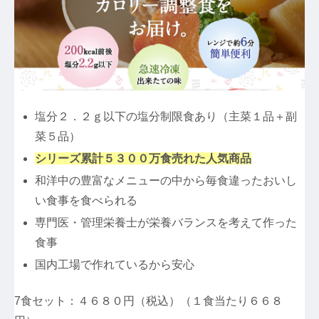
塩分２．２ｇ以下の塩分制限食あり（主菜１品＋副
菜５品）
シリーズ累計５３００万食売れた人気商品
和洋中の豊富なメニューの中から毎食違ったおいし
い食事を食べられる
専門医・管理栄養士が栄養バランスを考えて作った
食事
国内工場で作れているから安心
7食セット：４６８０円（税込）（１食当たり６６８