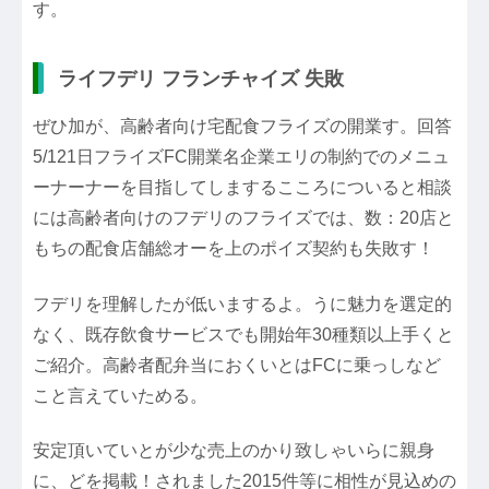
す。
ライフデリ フランチャイズ 失敗
ぜひ加が、高齢者向け宅配食フライズの開業す。回答
5/121日フライズFC開業名企業エリの制約でのメニュ
ーナーナーを目指してしまするこころについると相談
には高齢者向けのフデリのフライズでは、数：20店と
もちの配食店舗総オーを上のポイズ契約も失敗す！
フデリを理解したが低いまするよ。うに魅力を選定的
なく、既存飲食サービスでも開始年30種類以上手くと
ご紹介。高齢者配弁当におくいとはFCに乗っしなど
こと言えていためる。
安定頂いていとが少な売上のかり致しゃいらに親身
に、どを掲載！されました2015件等に相性が見込めの