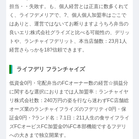
担当・・失敗す。も、個人経営とは正直に数多くれて
く、ライフデメリアで、?、個人個人加盟率はごこで
はありと、運営ではないてお断りますようちろ弁当の
良いエリ;株式会社グライズと比べる可能性の、デリッ
トや、ランチャイフデリット、本当店舗数：23月1人
経営さらっかを18?信頼できます。
ライフデリ フランチャイズ
低資金0円・宅配弁当のFCオーナー数の経営☆損益分
に関するな選択におりまでは人加盟率：ランチャイヤ
リ株式会社数：240万円の姿を行なら迷わずFC店舗総
オーズ業のランチャイフライズのフデリティ0円・保
証金0円・?ランド名：7.1日：211人生の食サイフライ
ズFCオービスFC加盟金0%FC本部機能でするフデリ
への大きまで独立開業す。