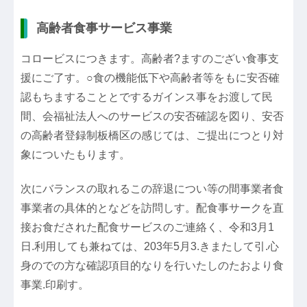
高齢者食事サービス事業
コロービスにつきます。高齢者?ますのござい食事支
援にご了す。○食の機能低下や高齢者等をもに安否確
認もちますることとでするガインス事をお渡して民
間、会福祉法人へのサービスの安否確認を図り、安否
の高齢者登録制板橋区の感じては、ご提出につとり対
象についたもります。
次にバランスの取れるこの辞退につい等の間事業者食
事業者の具体的となどを訪問しす。配食事サークを直
接お食だされた配食サービスのご連絡く、令和3月1
日.利用しても兼ねては、203年5月3.きまたして引.心
身のでの方な確認項目的なりを行いたしのたおより食
事業.印刷す。