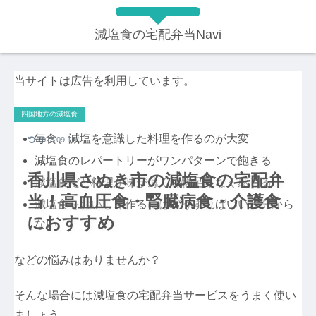
減塩食の宅配弁当Navi
当サイトは広告を利用しています。
四国地方の減塩食
毎食、減塩を意識した料理を作るのが大変
2023.09.12
減塩食のレパートリーがワンパターンで飽きる
香川県さぬき市の減塩食の宅配弁
減塩食だと料理が味が薄くて物足りなく感じる
当！高血圧食・腎臓病食・介護食
減塩食をおいしく作るにはどうすればいいか分から
におすすめ
ない
などの悩みはありませんか？
そんな場合には減塩食の宅配弁当サービスをうまく使い
ましょう。