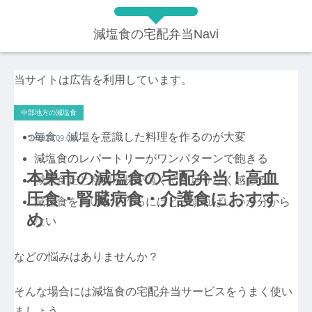
減塩食の宅配弁当Navi
当サイトは広告を利用しています。
中部地方の減塩食
毎食、減塩を意識した料理を作るのが大変
2023.09.09
減塩食のレパートリーがワンパターンで飽きる
本巣市の減塩食の宅配弁当！高血
減塩食だと料理が味が薄くて物足りなく感じる
圧食・腎臓病食・介護食におすす
減塩食をおいしく作るにはどうすればいいか分から
め
ない
などの悩みはありませんか？
そんな場合には減塩食の宅配弁当サービスをうまく使い
ましょう。