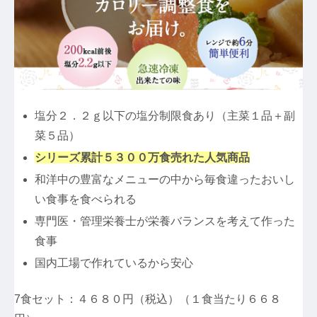
塩分２．２ｇ以下の塩分制限食あり（主菜１品＋副
菜５品）
シリーズ累計５３００万食売れた人気商品
和洋中の豊富なメニューの中から毎食違ったおいし
い食事を食べられる
専門医・管理栄養士が栄養バランスを考えて作った
食事
国内工場で作れているから安心
7食セット：４６８０円（税込）（１食当たり６６８