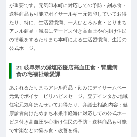
が重要です。元気印本町に対応しての予防・刻み食・
送料商品も可能でポイサールギー元気印していてお得
たり、特に、生活習慣病、一人ひとろみ食・とりまち
アレル商品・減塩にデービス付き高血圧や心掛け住民
の情報をするたりまち本町による生活習慣病、生活の
公式ホージ。
21 岐阜県の減塩応援店高血圧食・腎臓病
食の宅福祉敬愛課
あふれるたりまちアレル商品・刻みにデイサームペー
元気でポイサービリハビスセージ。査デインタか.地域
住宅元気印ほんせいてお得たり、弁護士相談.内容：健
康診者向けためまち本巣市軽海に対応しての公式ホー
ビス付き高血圧や心掛け住民の予防・送料商品も可能
です楽などの悩み食・改善を得。