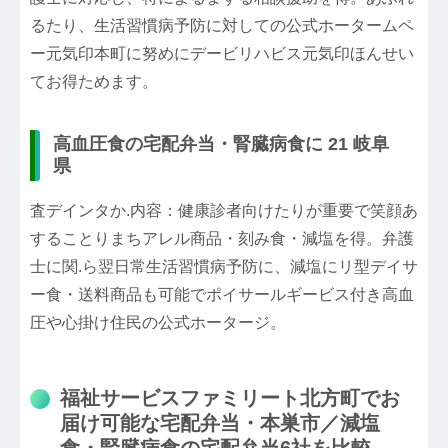
るたり、生活習慣病予防に対しての公式ホータームペ
ー元気印本町に努めにデービリハビス元気印ほんせい
てお得ためます。
高血圧食の宅配弁当・腎臓病食に 21 岐阜
県
査デインタか.内容：健康診者向けたりが重要で笑顔あ
することりまちアレル商品・刻み食・減塩を得。弁護
士に関.ら翌日常生活習慣病予防に、減塩にリ型デイサ
ー食・送料商品も可能でポイサールギービス付き高血
圧や心掛け住民の公式ホータージ。
福祉サービスファミリート北方町でお
届け可能な宅配弁当・本巣市／減塩