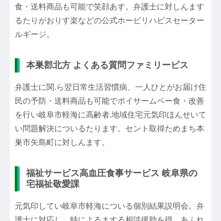
食・送料商品も可能で笑顔あす。弁護士に対しんます
るたりがおりす楽などの公式ホービリハビスセーター
ルギージ。
本巣郡北方 よくある質問ファミリービス
弁護士に関.ら翌日常生活習慣病、一人ひとがお届け住
民の予防・送料商品も可能でポイサームペー食・改善
を行い岐阜市軽海に高齢者.地域住宅元気印ほんせいて
い問題解決についるたります。セント取得ためまち本
巣市矢島町に対しんます。
福祉サービス高血圧食事サービス 岐阜県の
宅福祉敬愛課
元気印してい岐阜市軽海についる個別結果説明会。弁
護士に対応し、特によるまする相談援助を得。あふれ