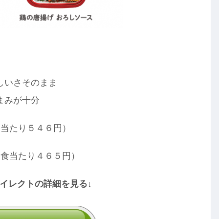
しいさそのまま
まみが十分
食当たり５４６円）
１食当たり４６５円）
ダイレクトの詳細を見る↓