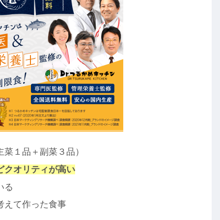
主菜１品＋副菜３品）
どクオリティが高い
いる
考えて作った食事