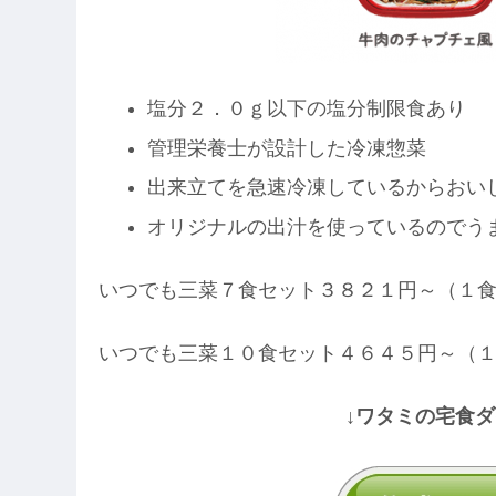
塩分２．０ｇ以下の塩分制限食あり
管理栄養士が設計した冷凍惣菜
出来立てを急速冷凍しているからおい
オリジナルの出汁を使っているのでう
いつでも三菜７食セット３８２１円～（１
いつでも三菜１０食セット４６４５円～（
↓ワタミの宅食