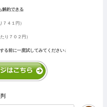
も解約できる
り７４１円）
当たり７０２円）
する前に一度試してみてください↓
評判