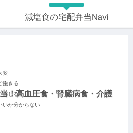
減塩食の宅配弁当Navi
大変
で飽きる
当！高血圧食・腎臓病食・介護
く感じる
いいか分からない