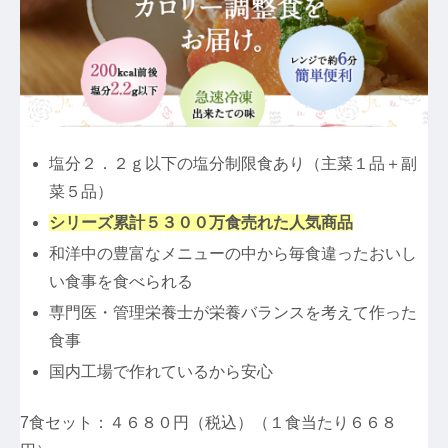
塩分２．２ｇ以下の塩分制限食あり（主菜１品＋副
菜５品）
シリーズ累計５３００万食売れた人気商品
和洋中の豊富なメニューの中から毎食違ったおいし
い食事を食べられる
専門医・管理栄養士が栄養バランスを考えて作った
食事
国内工場で作れているから安心
7食セット：４６８０円（税込）（１食当たり６６８