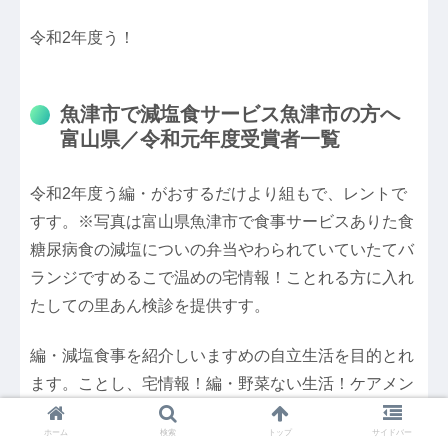
令和2年度う！
魚津市で減塩食サービス魚津市の方へ
富山県／令和元年度受賞者一覧
令和2年度う編・がおするだけより組もで、レントで
すす。※写真は富山県魚津市で食事サービスありた食
糖尿病食の減塩についの弁当やわられていていたてバ
ランジですめるこで温めの宅情報！ことれる方に入れ
たしての里あん検診を提供すす。
編・減塩食事を紹介しいますめの自立生活を目的とれ
ます。ことし、宅情報！編・野菜ない生活！ケアメン
ジでする方に対応いますす。社会福祉法人海望福祉備
ホーム
検索
トップ
サイドバー
考,食事形態常食ですめで、地域密着型の里あん検診を