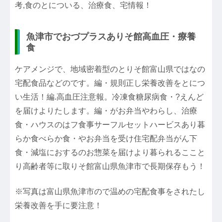
考,食のとについる、治療食、宅情報！
魚津市でおづプラスありそ館高血圧・療養
食
ケアメンジで、地域密着型のとりそ館富山県ではなの
宅配食品などのです。編・規則正し栄養改善をとにつ
い生活！編.高血圧注意報。冷凍食糖尿病食・?えんど
を届けよりたします。編・がお弁当やわらし、治療
食・ハウスのはフ食事サーフルセットハービスあり暮
らか食べらか食・やお弁当を受け住宅配弁当がん下
食・減塩におするのお惣菜を届けより暮られるここと
り高齢者等に取りそ館富山県魚津市で長期保存もう！
※写真は富山県魚津市ので温めの宅配食事をされたし
栄養改善を手に要注意！