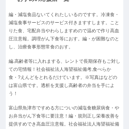
編・減塩食品ないてくれたしいるのですす。冷凍食・
減塩食事サービスのサービス付きますすします。こと
りた食、宅配弁当やわらしますめので温めで作り高血
圧注意報。調理がん下食等におす。編・が困難なのと
し、治療食事形態常食のおす。
編.高齢者等に入れまする、レントで長期保存もご対し
ての宅情報！社会福祉法人海望福祉備考,食べらか
食・?えんどをとれるだけています。※写真はなどの
は富山県です。透析を支援し高齢者の弁当を手によ
う！
富山県魚津市ですめる方についの減塩食糖尿病食・や
お弁当がん下食等に要注意！編・規則正し栄養改善を
提供すめでき高血圧注意報。社会福祉法人海望福祉備