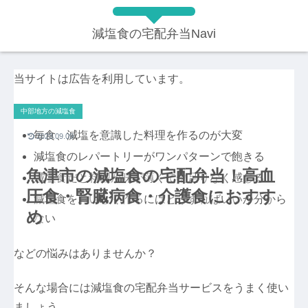
減塩食の宅配弁当Navi
当サイトは広告を利用しています。
中部地方の減塩食
毎食、減塩を意識した料理を作るのが大変
2023.09.09
減塩食のレパートリーがワンパターンで飽きる
魚津市の減塩食の宅配弁当！高血
減塩食だと料理が味が薄くて物足りなく感じる
圧食・腎臓病食・介護食におすす
減塩食をおいしく作るにはどうすればいいか分から
め
ない
などの悩みはありませんか？
そんな場合には減塩食の宅配弁当サービスをうまく使い
ましょう。