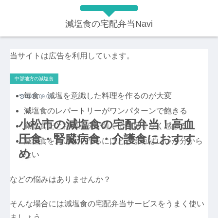
減塩食の宅配弁当Navi
当サイトは広告を利用しています。
中部地方の減塩食
毎食、減塩を意識した料理を作るのが大変
2023.09.09
減塩食のレパートリーがワンパターンで飽きる
小松市の減塩食の宅配弁当！高血
減塩食だと料理が味が薄くて物足りなく感じる
圧食・腎臓病食・介護食におすす
減塩食をおいしく作るにはどうすればいいか分から
め
ない
などの悩みはありませんか？
そんな場合には減塩食の宅配弁当サービスをうまく使い
ましょう。