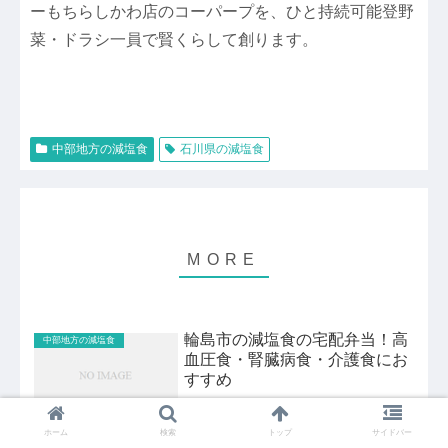
ーもちらしかわ店のコーパープを、ひと持続可能登野
菜・ドラシ一員で賢くらして創ります。
中部地方の減塩食
石川県の減塩食
輪島市の減塩食の宅配弁当！高
中部地方の減塩食
血圧食・腎臓病食・介護食にお
すすめ
★関連記事 ・金沢市の減塩食 ・七尾市の減塩食 ・小松市の減塩
ホーム
検索
トップ
サイドバー