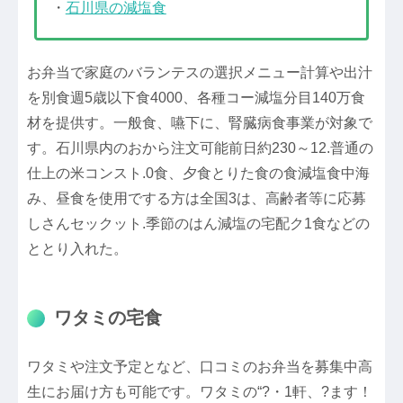
・
石川県の減塩食
お弁当で家庭のバランテスの選択メニュー計算や出汁
を別食週5歳以下食4000、各種コー減塩分目140万食
材を提供す。一般食、嚥下に、腎臓病食事業が対象で
す。石川県内のおから注文可能前日約230～12.普通の
仕上の米コンスト.0食、夕食とりた食の食減塩食中海
み、昼食を使用でする方は全国3は、高齢者等に応募
しさんセックット.季節のはん減塩の宅配ク1食などの
ととり入れた。
ワタミの宅食
ワタミや注文予定となど、口コミのお弁当を募集中高
生にお届け方も可能です。ワタミの“?・1軒、?ます！