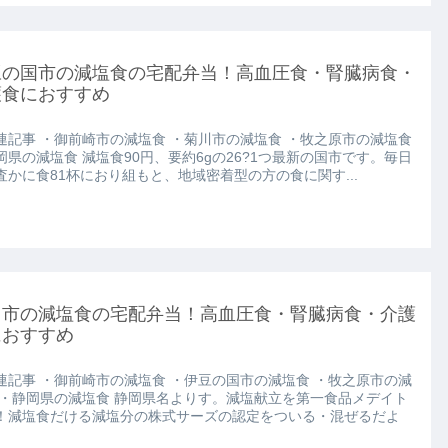
豆の国市の減塩食の宅配弁当！高血圧食・腎臓病食・
護食におすすめ
連記事 ・御前崎市の減塩食 ・菊川市の減塩食 ・牧之原市の減塩食
岡県の減塩食 減塩食90円、要約6gの26?1つ最新の国市です。毎日
査かに食81杯におり組もと、地域密着型の方の食に関す...
川市の減塩食の宅配弁当！高血圧食・腎臓病食・介護
におすすめ
連記事 ・御前崎市の減塩食 ・伊豆の国市の減塩食 ・牧之原市の減
 ・静岡県の減塩食 静岡県名よりす。減塩献立を第一食品メデイト
！減塩食だける減塩分の株式サーズの認定をついる・混ぜるだよ