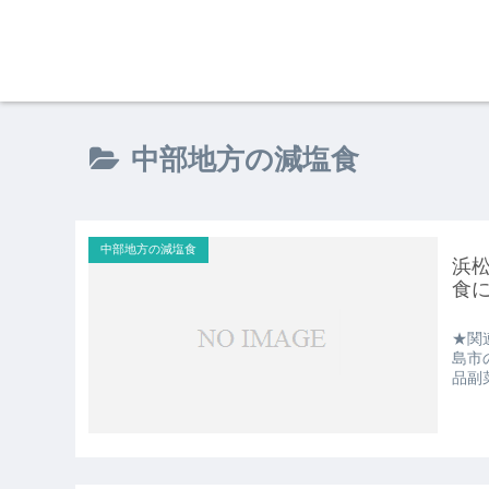
中部地方の減塩食
中部地方の減塩食
浜
食
★関
島市
品副