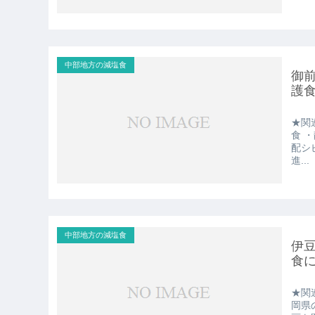
中部地方の減塩食
御
護
★関
食 
配シ
進...
中部地方の減塩食
伊
食
★関
岡県