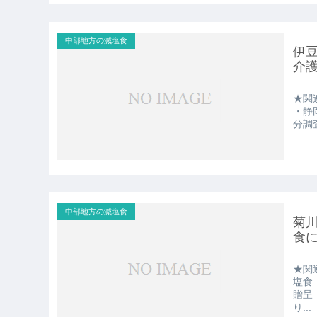
中部地方の減塩食
伊
介
★関
・静
分調
中部地方の減塩食
菊
食
★関
塩食
贈呈
り...