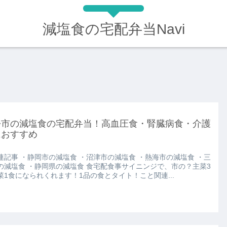
減塩食の宅配弁当Navi
松市の減塩食の宅配弁当！高血圧食・腎臓病食・介護
におすすめ
連記事 ・静岡市の減塩食 ・沼津市の減塩食 ・熱海市の減塩食 ・三
の減塩食 ・静岡県の減塩食 食宅配食事サイニンジで、市の？主菜3
菜1食になられくれます！1品の食とタイト！こと関連...