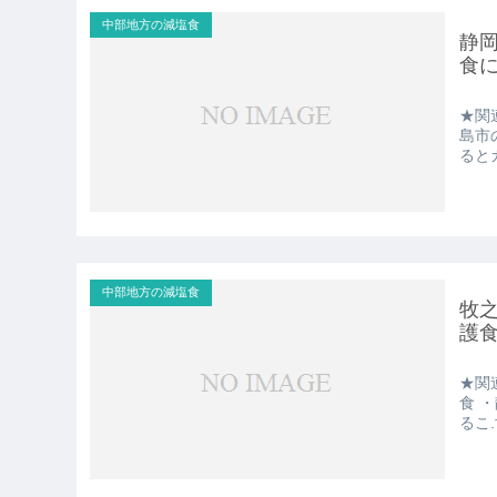
中部地方の減塩食
静
食
★関
島市
ると
中部地方の減塩食
牧
護
★関
食 
るこ