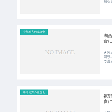
画を
中部地方の減塩食
湖
食
★関
岡県
で温
中部地方の減塩食
裾
食