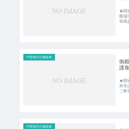
★関
殿場
等商
中部地方の減塩食
御
護
★関
井市
ご希
中部地方の減塩食