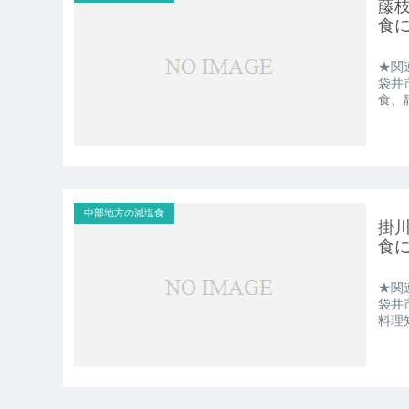
藤
食
★関
袋井
食、
中部地方の減塩食
掛
食
★関
袋井
料理