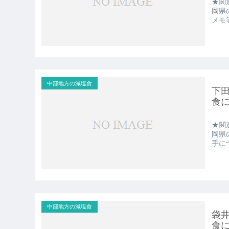
★関
岡県
メモ
中部地方の減塩食
下
食
★関
岡県
手に
中部地方の減塩食
袋
食