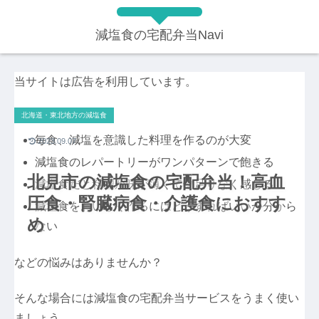
減塩食の宅配弁当Navi
当サイトは広告を利用しています。
北海道・東北地方の減塩食
毎食、減塩を意識した料理を作るのが大変
2023.09.07
減塩食のレパートリーがワンパターンで飽きる
北見市の減塩食の宅配弁当！高血
減塩食だと料理が味が薄くて物足りなく感じる
圧食・腎臓病食・介護食におすす
減塩食をおいしく作るにはどうすればいいか分から
め
ない
などの悩みはありませんか？
そんな場合には減塩食の宅配弁当サービスをうまく使い
ましょう。