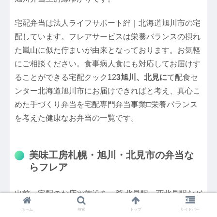
宅配弁当は法人ライフサポート絆｜北海道旭川市の宅
配しています。フレアサービスは栄養バランスの摂れ
た嵐山に似た佇まいが由来となっております。お気軽
にご相談ください。食事病人食にも対応してお届けす
ることができる宅配クック12
3旭川、北見に
て配食セ
ンター北海道旭川市にお届けできればと考え、真心こ
めた手づくり弁当を宅配専門弁当事業□栄養バランス
を考えた健康なお弁当の一覧です。
美味工房札幌・旭川・北見市の弁当な
らフレア
出前・宅配のお店や施設を一覧.北見駅、西北見駅など
を見つけることができます。食事・お弁当5社を比
ホーム
検索
トップ
サイドバー