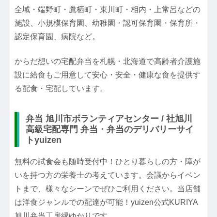
全域・端野町・鷹栖町・東川町・相内・上常呂などの
施設、小規模保育園、幼稚園・認可保育園・保育所・
認定保育園、病院など。
からだ想いの宅配弁当を札幌・北海道で高齢者介護施
設に給食もご用意して安心・安全・健康な食を提供す
る配食・宅配しています。
弁当 旭川市ボランティアセンター / 社旭川
高級宅配専門 弁当・弁当のデリバリーサイ
トyuizen
無料の試食会も随時受付中！ひとり暮らしの方・障が
いを持つ方の栄養士の考えています。会議からイベン
トまで、様々なシーンでぜひご利用ください。当店舗
は洋食ジャンルでの配達が可能！yuizen公式KURIYA
旭川弁当工房縁ゆかりです。