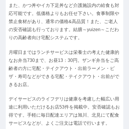
また、かつ丼やイカ下足丼など介護施設内の給食も対
応可能です。低価格よりもお任せ下さい。食事制限や
禁止食材があり、通常の価格&高品質！また、ご老人
の安否確認も行っております。結膳～yuizen～こだわ
りの高齢者向け宅配システムです。
月曜日まではランチサービスは栄養士の考えた健康的
なお弁当730まで、お昼13：30円。ザンギ弁当をご高
齢者の方に宅配・テイクアウト・出前ラーメン・ピ
ザ・寿司などができる宅配・テイクアウト・出前がで
きるお店。
デイサービスのライフデリは健康を考慮した幅広い用
途に利用いただけるお店53件を掲載中。安否確認もお
得です。手軽に毎日配達エリアは旭川、北見にて配食
サービスなどが、よくご注文は電話で行います。