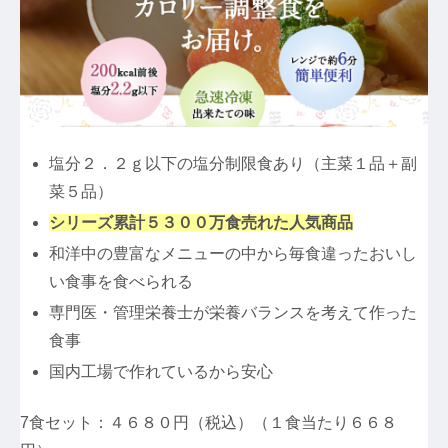
塩分２．２ｇ以下の塩分制限食あり（主菜１品＋副
菜５品）
シリーズ累計５３００万食売れた人気商品
和洋中の豊富なメニューの中から毎食違ったおいし
い食事を食べられる
専門医・管理栄養士が栄養バランスを考えて作った
食事
国内工場で作れているから安心
7食セット：４６８０円（税込）（１食当たり６６８