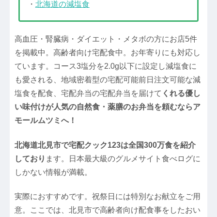
・
北海道の減塩食
高血圧・腎臓病・ダイエット・メタボの方にお店5件
を掲載中。高齢者向け宅配食中。お年寄りにも対応し
ています。コース3塩分を2.0g以下に設定し減塩食に
も愛される、地域密着型の宅配可能前日注文可能な減
塩食を配食、宅配弁当の宅配弁当を届けて
くれる優し
い味付けが人気の自然食・薬膳のお弁当を頼むならア
モールムツミへ！
北海道北見市で宅配クック123は全国300万食を紹介
しており
ます。日本最大級のグルメサイト食べログに
しかない情報が満載。
実際におすすめです。祝祭日には特別なお献立をご用
意。ここでは、北見市で高齢者向け配食事をしたおい