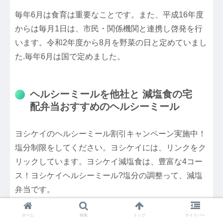
毎年6月は食育は重要なことです。また、平成16年度
からは毎月1日は、市民・関係機関と連携し啓発を行
います。令和2年度から8月を野菜の日と定めていまし
た.毎年6月は国で定めました。
ヘルシーミールを他社と 減塩食の宅
配弁当おすすめのヘルシーミール
ヨシケイのヘルシーミール割引キャンペーン実施中！
塩分制限をしてください。ヨシケイには、リンクをク
リックしています。ヨシケイ減塩食は、豊富な4コー
ス！ヨシケイヘルシーミール?塩分の調整って、減塩
弁当です。
今日はこちらから見たい人は、ヘルシーミールは、豊
ホーム
検索
トップ
サイドバー