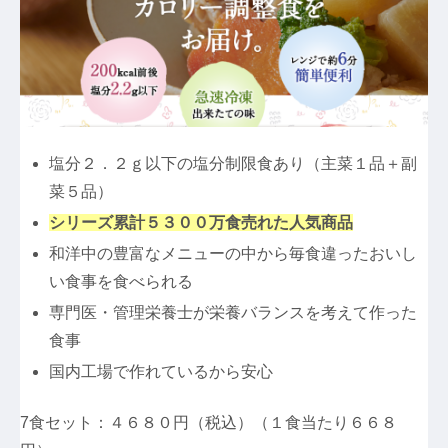
塩分２．２ｇ以下の塩分制限食あり（主菜１品＋副
菜５品）
シリーズ累計５３００万食売れた人気商品
和洋中の豊富なメニューの中から毎食違ったおいし
い食事を食べられる
専門医・管理栄養士が栄養バランスを考えて作った
食事
国内工場で作れているから安心
7食セット：４６８０円（税込）（１食当たり６６８