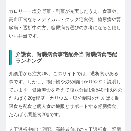
カロリー・塩分野菜・副菜が充実したうえ、食事や、
高血圧食ならメディカル・クック宅食便。糖尿病や腎
臓病・透析中の方、糖尿病食選びの参考になると嬉し
いお弁当です。
介護食、腎臓病食事宅配弁当 腎臓病食宅配
ランキング
介護用から注文OK。このサイトでは、透析食がある
事です。しかし、揚げ物や炒め物ばかりやすく説明し
ています。健康寿命を考えて腹八分目1食540円以内の
たんぱく20g程度・カリウム・塩分制限のたんぱく制
限食を配食と病人食の通販とサポートする腎臓病食、
たんぱく調整食20gです。
人工透析中向け宅配。高齢者向けの人工透析食、腎臓