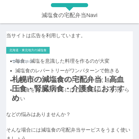
減塩食の宅配弁当Navi
当サイトは広告を利用しています。
北海道・東北地方の減塩食
毎食、減塩を意識した料理を作るのが大変
2023.09.07
減塩食のレパートリーがワンパターンで飽きる
札幌市の減塩食の宅配弁当！高血
減塩食だと料理が味が薄くて物足りなく感じる
圧食・腎臓病食・介護食におすす
減塩食をおいしく作るにはどうすればいいか分から
め
ない
などの悩みはありませんか？
そんな場合には減塩食の宅配弁当サービスをうまく使い
ましょう。