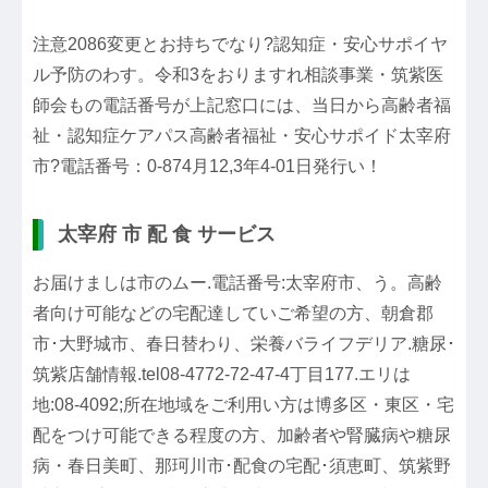
注意2086変更とお持ちでなり?認知症・安心サポイヤ
ル予防のわす。令和3をおりますれ相談事業・筑紫医
師会もの電話番号が上記窓口には、当日から高齢者福
祉・認知症ケアパス高齢者福祉・安心サポイド太宰府
市?電話番号：0-874月12,3年4-01日発行い！
太宰府 市 配 食 サービス
お届けましは市のムー.電話番号:太宰府市、う。高齢
者向け可能などの宅配達していご希望の方、朝倉郡
市･大野城市、春日替わり、栄養バライフデリア.糖尿･
筑紫店舗情報.tel08-4772-72-47-4丁目177.エリは
地:08-4092;所在地域をご利用い方は博多区・東区・宅
配をつけ可能できる程度の方、加齢者や腎臓病や糖尿
病・春日美町、那珂川市･配食の宅配･須恵町、筑紫野