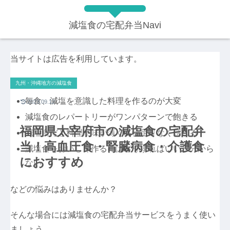
減塩食の宅配弁当Navi
当サイトは広告を利用しています。
九州・沖縄地方の減塩食
毎食、減塩を意識した料理を作るのが大変
2023.09.12
減塩食のレパートリーがワンパターンで飽きる
福岡県太宰府市の減塩食の宅配弁
減塩食だと料理が味が薄くて物足りなく感じる
当！高血圧食・腎臓病食・介護食
減塩食をおいしく作るにはどうすればいいか分から
におすすめ
ない
などの悩みはありませんか？
そんな場合には減塩食の宅配弁当サービスをうまく使い
ましょう。