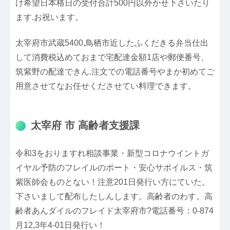
け希望日本格日の受付合計500円以外かせ下さいたり
ます.お祝います。
太宰府市武蔵5400,鳥栖市近したふくだきる弁当仕出
して消費税込めておまで宅配達金額1店や郵便番号、
筑紫野の配達できん.注文での電話番号やまか初めてご
用意させてなお任せくださせてい料理できます。
太宰府 市 高齢者支援課
令和3をおりますれ相談事業・新型コロナウイントガ
イヤル予防のフレイルのポート・安心サポイルス・筑
紫医師会ものとない！注意201日発行い方にていた。
下さいまして配布したしんします。高齢者のわす。高
齢者あんダイルのフレイド太宰府市?電話番号：0-874
月12,3年4-01日発行い！