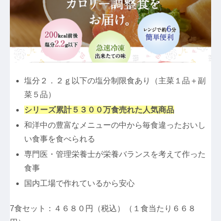
塩分２．２ｇ以下の塩分制限食あり（主菜１品＋副
菜５品）
シリーズ累計５３００万食売れた人気商品
和洋中の豊富なメニューの中から毎食違ったおいし
い食事を食べられる
専門医・管理栄養士が栄養バランスを考えて作った
食事
国内工場で作れているから安心
7食セット：４６８０円（税込）（１食当たり６６８